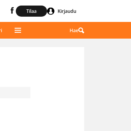
Tilaa
Kirjaudu
Hae
i