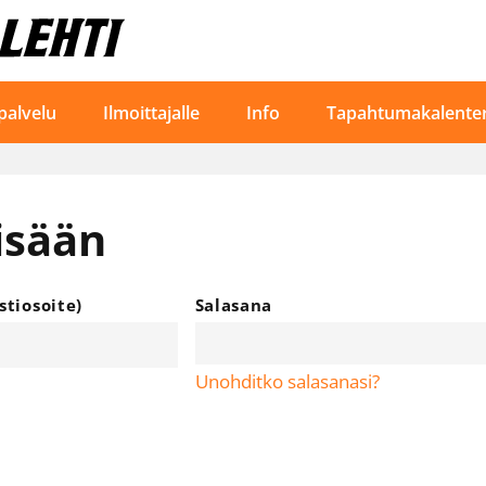
palvelu
Ilmoittajalle
Info
Tapahtumakalenter
isään
tiosoite)
Salasana
Unohditko salasanasi?