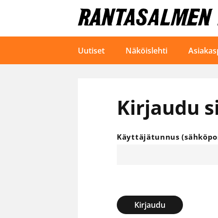
Uutiset
Näköislehti
Asiakas
Kirjaudu s
Käyttäjätunnus (sähköpos
Kirjaudu