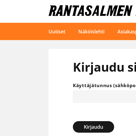
Uutiset
Näköislehti
Asiakas
Kirjaudu s
Käyttäjätunnus (sähköpos
Kirjaudu