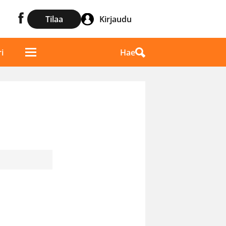
Tilaa
Kirjaudu
Hae
i