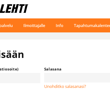
palvelu
Ilmoittajalle
Info
Tapahtumakalenter
isään
tiosoite)
Salasana
Unohditko salasanasi?