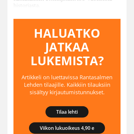
historiasta.
HALUATKO
JATKAA
LUKEMISTA?
Artikkeli on luettavissa Rantasalmen
Lehden tilaajille. Kaikkiin tilauksiin
sisältyy kirjautumistunnukset.
Tilaa lehti
Viikon lukuoikeus 4,90 e