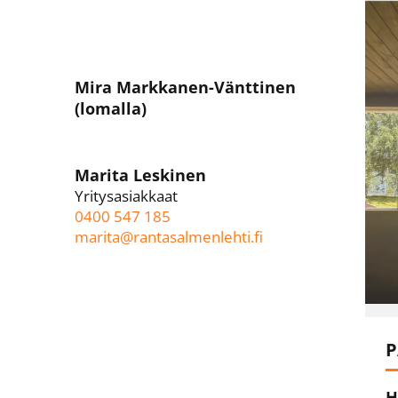
Mira Markkanen-Vänttinen
(lomalla)
Marita Leskinen
Yritysasiakkaat
0400 547 185
marita@rantasalmenlehti.fi
P
H