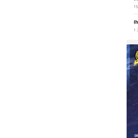
15
I
1.