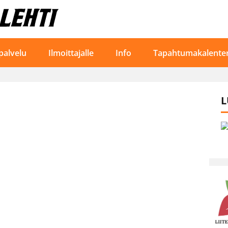
palvelu
Ilmoittajalle
Info
Tapahtumakalenter
L