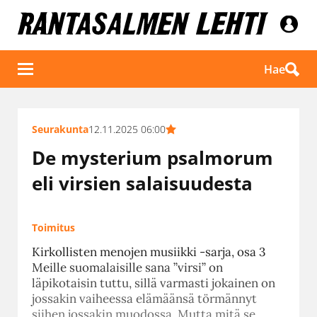
Hae
Seurakunta
12.11.2025 06:00
De mysterium psalmorum
eli virsien salaisuudesta
Toimitus
Kirkollisten menojen musiikki -sarja, osa 3
Meille suomalaisille sana ”virsi” on
läpikotaisin tuttu, sillä varmasti jokainen on
jossakin vaiheessa elämäänsä törmännyt
siihen jossakin muodossa. Mutta mitä se