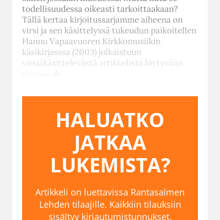
todellisuudessa oikeasti tarkoittaakaan?
Tällä kertaa kirjoitussarjamme aiheena on
virsi ja sen käsittelyssä tukeudun paikoitellen
Hannu Vapaavuoren Kirkkomusiikin
käsikirjasssa (2003) julkaistuun
virsiäkäsittelevästä artikkelista löytyvään
tietoon.�
HALUATKO
JATKAA
LUKEMISTA?
Artikkeli on luettavissa Rantasalmen
Lehden tilaajille. Kaikkiin tilauksiin
sisältyy kirjautumistunnukset.