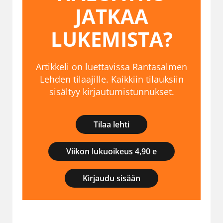
JATKAA
LUKEMISTA?
Artikkeli on luettavissa Rantasalmen
Lehden tilaajille. Kaikkiin tilauksiin
sisältyy kirjautumistunnukset.
Tilaa lehti
Viikon lukuoikeus 4,90 e
Kirjaudu sisään