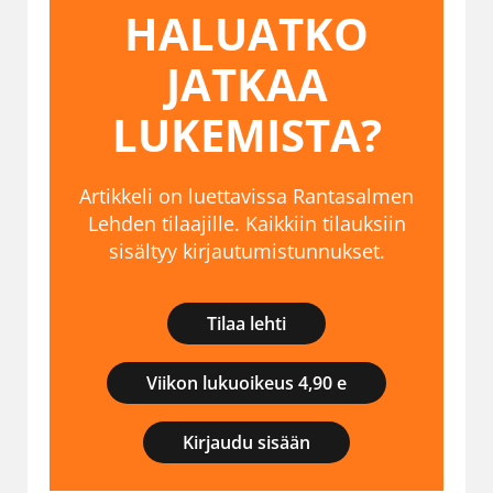
HALUATKO
JATKAA
LUKEMISTA?
Artikkeli on luettavissa Rantasalmen
Lehden tilaajille. Kaikkiin tilauksiin
sisältyy kirjautumistunnukset.
Tilaa lehti
Viikon lukuoikeus 4,90 e
Kirjaudu sisään