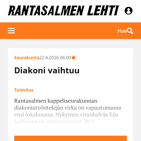
Hae
Seurakunta
22.4.2026 06:00
Diakoni vaihtuu
Toimitus
Rantasalmen kappeliseurakunnan
diakoniatyöntekijän virka on vapautumassa
ensi lokakuussa. Nykyinen viranhaltija Eija
Janhunen on irtisanoutunut 30.9