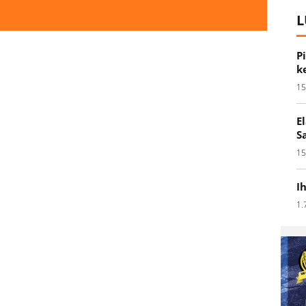
L
P
k
15
E
S
15
I
1.