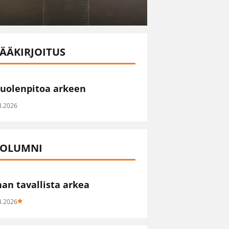
ÄÄKIRJOITUS
uolenpitoa arkeen
8.2026
OLUMNI
han tavallista arkea
8.2026