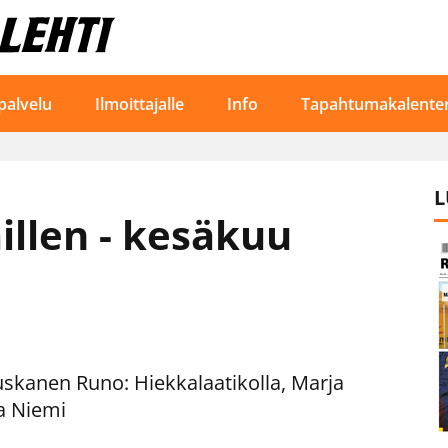
palvelu
Ilmoittajalle
Info
Tapahtumakalenter
L
illen - kesäkuu
kanen Runo: Hiekkalaatikolla, ​​​​​​​Marja
ja Niemi