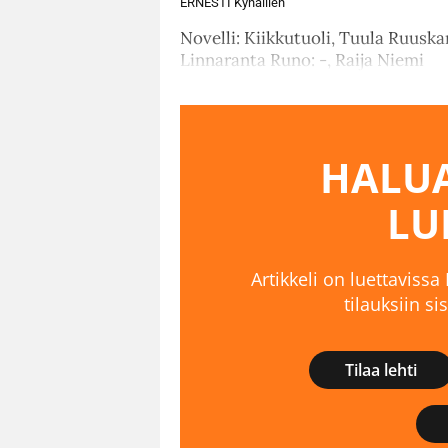
ERNESTI Kynäillen
Novelli: Kiikkutuoli, Tuula Ruuskanen
Linnaranta Runo: -, Raija Niemi
HALUA
LU
Artikkeli on luettavissa
tilauksiin s
Tilaa lehti