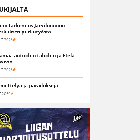
UKIJALTA
ieni tarkennus Järviluonnon
eskuksen purkutyöstä
.7.2026
lämää autioihin taloihin ja Etelä-
avoon
.7.2026
hmettelyä ja paradokseja
7.2026