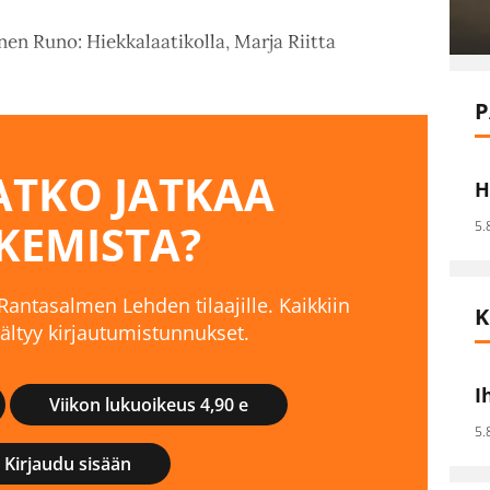
 Runo: Hiekkalaatikolla, ​​​​​​​Marja Riitta
P
TKO JATKAA
H
KEMISTA?
5.
 Rantasalmen Lehden tilaajille. Kaikkiin
K
isältyy kirjautumistunnukset.
I
Viikon lukuoikeus 4,90 e
5.
Kirjaudu sisään