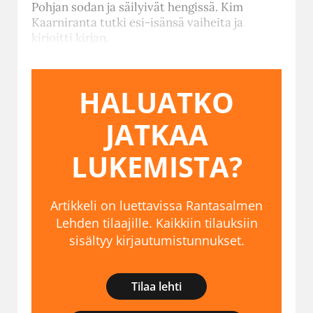
Pohjan sodan ja säilyivät hengissä. Kim
Kaarniranta tutki esi-isänsä vaiheita ja
kirjoitti kirjan.
HALUATKO
JATKAA
LUKEMISTA?
Artikkeli on luettavissa Rantasalmen
Lehden tilaajille. Kaikkiin tilauksiin
sisältyy kirjautumistunnukset.
Tilaa lehti