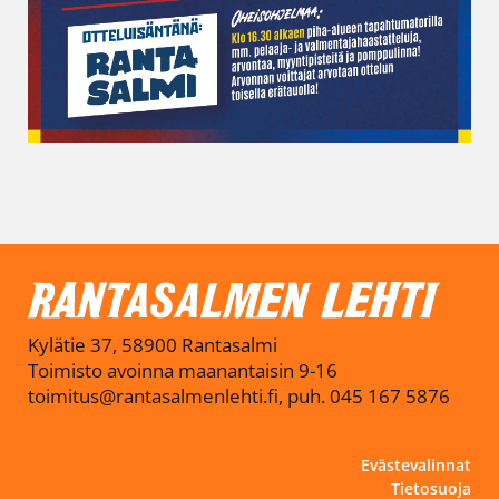
Kylätie 37, 58900 Rantasalmi
Toimisto avoinna maanantaisin 9-16
toimitus@rantasalmenlehti.fi, puh. 045 167 5876
Evästevalinnat
Tietosuoja