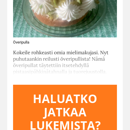
Överipulla
Kokeile rohkeasti omia mielimakujasi. Nyt
puhutaankin reilusti överipullista! Nämä
överipullat täytettiin itsetehdyllä
pistaasipähkinätahnalla ja tuorejuustolla.
HALUATKO
JATKAA
LUKEMISTA?