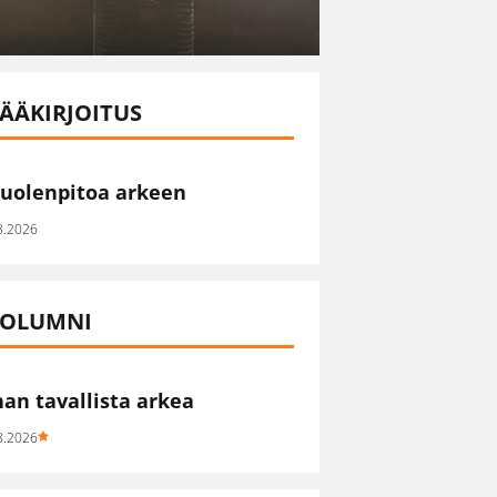
ÄÄKIRJOITUS
uolenpitoa arkeen
8.2026
OLUMNI
han tavallista arkea
8.2026