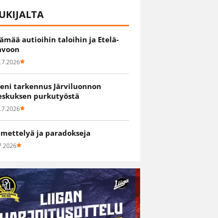
UKIJALTA
lämää autioihin taloihin ja Etelä-
avoon
.7.2026
ieni tarkennus Järviluonnon
eskuksen purkutyöstä
.7.2026
hmettelyä ja paradokseja
7.2026