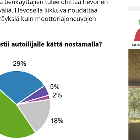
ä tienkäyttäjien tulee ohittaa hevonen
i väliä. Hevosella liikkuva noudattaa
äyksiä kuin moottoriajoneuvojen