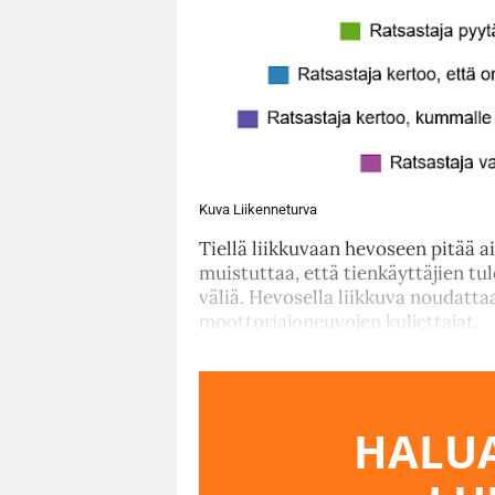
Kuva Liikenneturva
Tiellä liikkuvaan hevoseen pitää 
muistuttaa, että tienkäyttäjien tul
väliä. Hevosella liikkuva noudatt
moottoriajoneuvojen kuljettajat.
HALUA