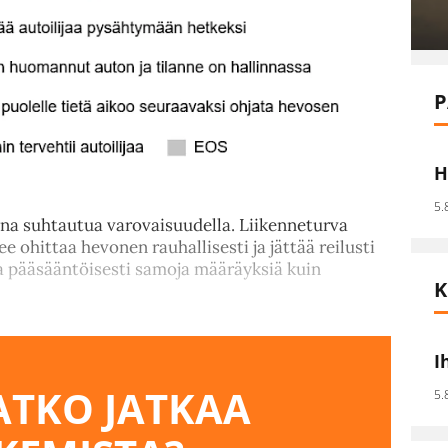
P
H
5.
aina suhtautua varovaisuudella. Liikenneturva
ee ohittaa hevonen rauhallisesti ja jättää reilusti
aa pääsääntöisesti samoja määräyksiä kuin
K
I
TKO JATKAA
5.