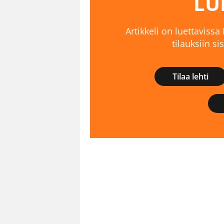
LU
Artikkeli on luettavissa
tilauksiin s
Tilaa lehti