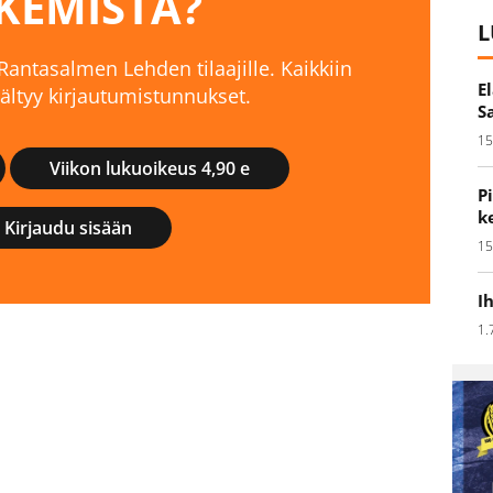
KEMISTA?
L
 Rantasalmen Lehden tilaajille. Kaikkiin
E
isältyy kirjautumistunnukset.
S
15
Viikon lukuoikeus 4,90 e
P
k
Kirjaudu sisään
15
I
1.