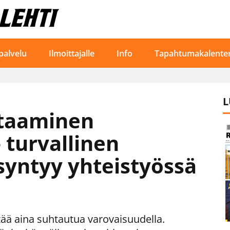
palvelu
Ilmoittajalle
Info
Tapahtumakalenter
L
taaminen
– turvallinen
syntyy yhteistyössä
tää aina suhtautua varovaisuudella.