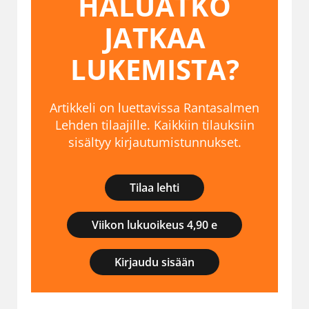
HALUATKO
JATKAA
LUKEMISTA?
Artikkeli on luettavissa Rantasalmen
Lehden tilaajille. Kaikkiin tilauksiin
sisältyy kirjautumistunnukset.
Tilaa lehti
Viikon lukuoikeus 4,90 e
Kirjaudu sisään