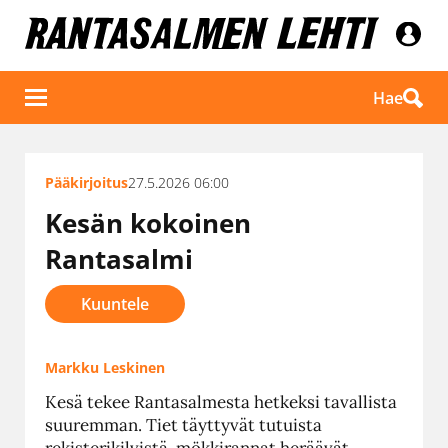
Hae
Pääkirjoitus
27.5.2026 06:00
Kesän kokoinen
Rantasalmi
Kuuntele
Markku Leskinen
Kesä tekee Rantasalmesta hetkeksi tavallista
suuremman. Tiet täyttyvät tutuista
rekisterikilvistä, mökkirannat heräävät,