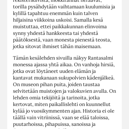
torilla pysähdytään vaihtamaan kuulumisia ja
kylillä tapahtuu enemmän kuin talven
hiljaisina viikkoina uskoisi. Samalla kesä
muistuttaa, ettei paikkakunnan elinvoima
synny yhdestä hankkeesta tai yhdestä
päätöksestä, vaan monesta pienestä teosta,
jotka sitovat ihmiset tähän maisemaan.
Tämän kesälehden sivuilla näkyy Rantasalmi
monessa ajassa yhtä aikaa. On vanhoja hirsiä,
jotka ovat löytäneet uuden elämän ja
kantavat mukanaan sukupolvien kädenjälkeä.
On museon pihan puita, joiden taustaa
selvitetään muistojen ja valokuvien avulla. On
lehden omia tekijöitä ja tarinoita, jotka
kertovat, miten paikallislehti on kuunnellut
kylää jo vuosikymmenten ajan. Historia ei ole
täällä vain vitriinissä, vaan se elää taloissa,
puutarhoissa, pihapuissa, sanoissa ja