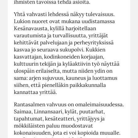
ihmisten tavoissa tehdä asioita.
Yhtä vahvasti lehdessä näkyy tulevaisuus.
Lukion nuoret ovat mukana uudistamassa
Kesänavausta, kylillä harjoitellaan
varautumista ja turvallisuutta, yrittäjät
kehittävät palvelujaan ja perheyrityksissä
kasvaa jo seuraava sukupolvi. Kukkien
kasvattajan, kodinkoneiden korjaajan,
kulttuurin tekijän ja kyläaktiivin työ näyttää
ulospäin erilaiselta, mutta niiden ydin on
sama: arjen sujuvuus, kauneus ja luottamus
siihen, että pienelläkin paikkakunnalla
kannattaa yrittää.
Rantasalmen vahvuus on omaleimaisuudessa.
Saimaa, Linnansaari, kylät, puutarhat,
tapahtumat, kesäteatteri, yrittäjyys ja
mökkiläisten paluu muodostavat
kokonaisuuden, jota ei voi kopioida muualle.