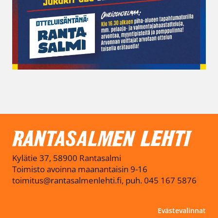
Kylätie 37, 58900 Rantasalmi
Toimisto avoinna maanantaisin 9-16
toimitus@rantasalmenlehti.fi, puh. 045 167 5876
Evästevalinnat