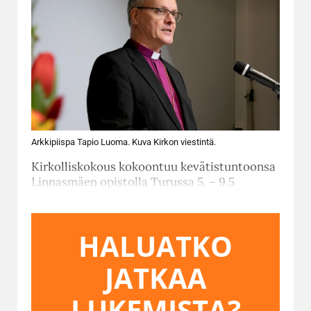
Arkkipiispa Tapio Luoma. Kuva Kirkon viestintä.
Kirkolliskokous kokoontuu kevätistuntoonsa
Linnasmäen opistolla Turussa 5. – 9.5
HALUATKO
JATKAA
LUKEMISTA?