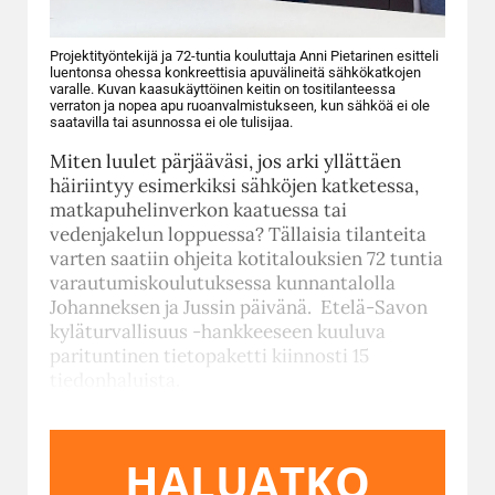
Projektityöntekijä ja 72-tuntia kouluttaja Anni Pietarinen esitteli
luentonsa ohessa konkreettisia apuvälineitä sähkökatkojen
varalle. Kuvan kaasukäyttöinen keitin on tositilanteessa
verraton ja nopea apu ruoanvalmistukseen, kun sähköä ei ole
saatavilla tai asunnossa ei ole tulisijaa.
Miten luulet pärjääväsi, jos arki yllättäen
häiriintyy esimerkiksi sähköjen katketessa,
matkapuhelinverkon kaatuessa tai
vedenjakelun loppuessa? Tällaisia tilanteita
varten saatiin ohjeita kotitalouksien 72 tuntia
varautumiskoulutuksessa kunnantalolla
Johanneksen ja Jussin päivänä. Etelä-Savon
kyläturvallisuus -hankkeeseen kuuluva
parituntinen tietopaketti kiinnosti 15
tiedonhaluista.
HALUATKO