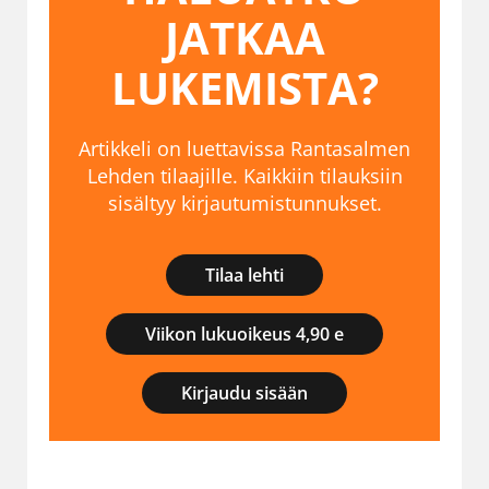
JATKAA
LUKEMISTA?
Artikkeli on luettavissa Rantasalmen
Lehden tilaajille. Kaikkiin tilauksiin
sisältyy kirjautumistunnukset.
Tilaa lehti
Viikon lukuoikeus 4,90 e
Kirjaudu sisään