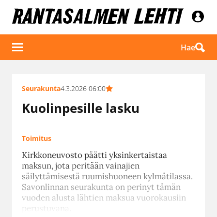
Hae
Seurakunta
4.3.2026 06:00
Kuolinpesille lasku
Toimitus
Kirkkoneuvosto päätti yksinkertaistaa
maksun, jota peritään vainajien
säilyttämisestä ruumishuoneen kylmätilassa.
Savonlinnan seurakunta on perinyt tämän
vuoden alusta lähtien maksua vuorokausiin
perustuvana.