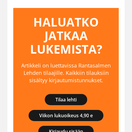
HALUATKO
JATKAA
LUKEMISTA?
Artikkeli on luettavissa Rantasalmen
Lehden tilaajille. Kaikkiin tilauksiin
sisältyy kirjautumistunnukset.
Tilaa lehti
Viikon lukuoikeus 4,90 e
Kirjaudu sisään