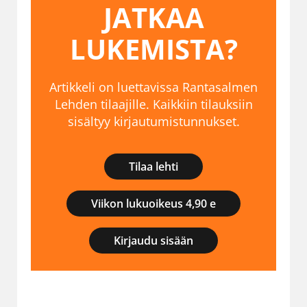
JATKAA
LUKEMISTA?
Artikkeli on luettavissa Rantasalmen
Lehden tilaajille. Kaikkiin tilauksiin
sisältyy kirjautumistunnukset.
Tilaa lehti
Viikon lukuoikeus 4,90 e
Kirjaudu sisään