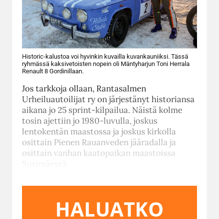
Historic-kalustoa voi hyvinkin kuvailla kuvankauniiksi. Tässä
ryhmässä kaksivetoisten nopein oli Mäntyharjun Toni Herrala
Renault 8 Gordinillaan.
Jos tarkkoja ollaan, Rantasalmen
Urheiluautoilijat ry on järjestänyt historiansa
aikana jo 25 sprint-kilpailua. Näistä kolme
tosin ajettiin jo 1980-luvulla, joskus
lentokentän maastossa ja joskus kirkolla
osittain Pienen Rauanveden jääradalla ja
osittain vanhan kaatopaikan maastoissa
Susimäessä.
HALUATKO