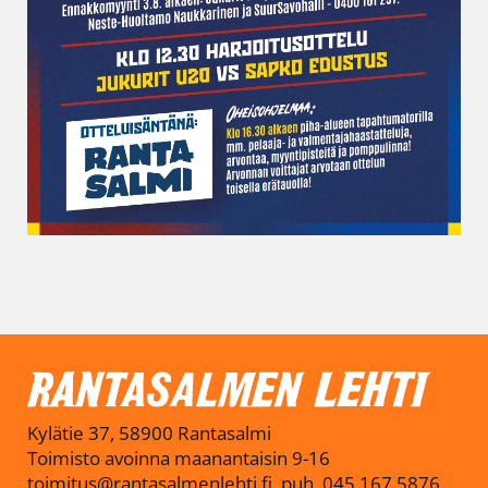
Kylätie 37, 58900 Rantasalmi
Toimisto avoinna maanantaisin 9-16
toimitus@rantasalmenlehti.fi, puh. 045 167 5876