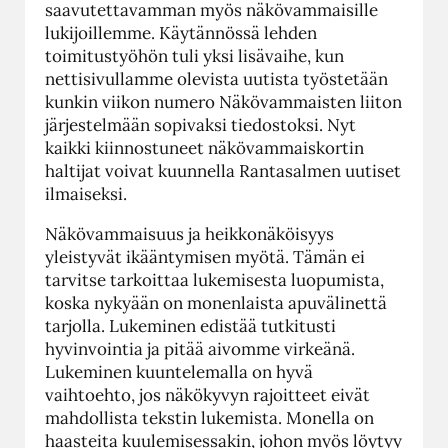
saavutettavamman myös näkövammaisille
lukijoillemme. Käytännössä lehden
toimitustyöhön tuli yksi lisävaihe, kun
nettisivullamme olevista uutista työstetään
kunkin viikon numero Näkövammaisten liiton
järjestelmään sopivaksi tiedostoksi. Nyt
kaikki kiinnostuneet näkövammaiskortin
haltijat voivat kuunnella Rantasalmen uutiset
ilmaiseksi.
Näkövammaisuus ja heikkonäköisyys
yleistyvät ikääntymisen myötä. Tämän ei
tarvitse tarkoittaa lukemisesta luopumista,
koska nykyään on monenlaista apuvälinettä
tarjolla. Lukeminen edistää tutkitusti
hyvinvointia ja pitää aivomme virkeänä.
Lukeminen kuuntelemalla on hyvä
vaihtoehto, jos näkökyvyn rajoitteet eivät
mahdollista tekstin lukemista. Monella on
haasteita kuulemisessakin, johon myös löytyy