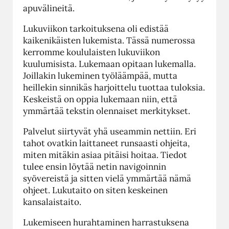
apuvälineitä.
Lukuviikon tarkoituksena oli edistää
kaikenikäisten lukemista. Tässä numerossa
kerromme koululaisten lukuviikon
kuulumisista. Lukemaan opitaan lukemalla.
Joillakin lukeminen työläämpää, mutta
heillekin sinnikäs harjoittelu tuottaa tuloksia.
Keskeistä on oppia lukemaan niin, että
ymmärtää tekstin olennaiset merkitykset.
Palvelut siirtyvät yhä useammin nettiin. Eri
tahot ovatkin laittaneet runsaasti ohjeita,
miten mitäkin asiaa pitäisi hoitaa. Tiedot
tulee ensin löytää netin navigoinnin
syövereistä ja sitten vielä ymmärtää nämä
ohjeet. Lukutaito on siten keskeinen
kansalaistaito.
Lukemiseen hurahtaminen harrastuksena