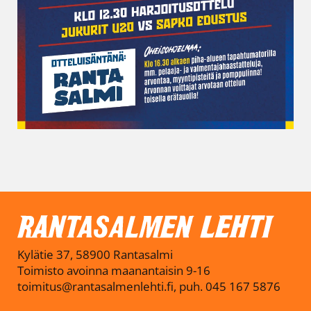
Kylätie 37, 58900 Rantasalmi
Toimisto avoinna maanantaisin 9-16
toimitus@rantasalmenlehti.fi, puh. 045 167 5876