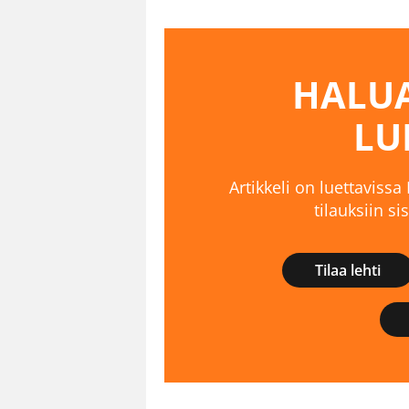
HALUA
LU
Artikkeli on luettavissa
tilauksiin s
Tilaa lehti