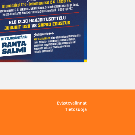
Evästevalinnat
Tietosuoja