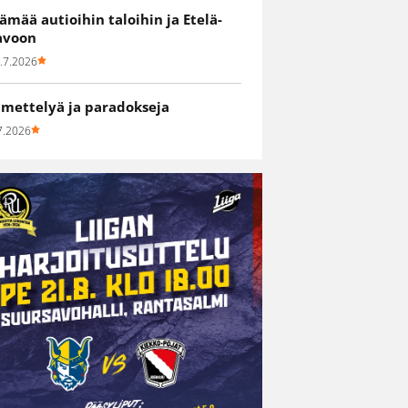
lämää autioihin taloihin ja Etelä-
avoon
.7.2026
hmettelyä ja paradokseja
7.2026