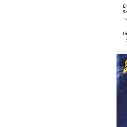
E
S
15
I
1.