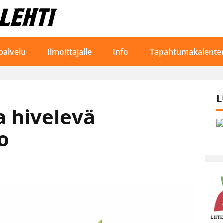
palvelu
Ilmoittajalle
Info
Tapahtumakalenter
L
 hivelevä
o