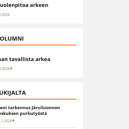
uolenpitoa arkeen
8.2026
OLUMNI
han tavallista arkea
8.2026
UKIJALTA
ieni tarkennus Järviluonnon
eskuksen purkutyöstä
.7.2026