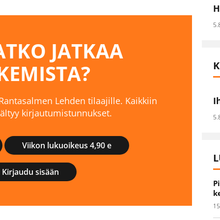
H
5.
TKO JATKAA
K
KEMISTA?
 Rantasalmen Lehden tilaajille. Kaikkiin
I
isältyy kirjautumistunnukset.
5.
Viikon lukuoikeus 4,90 e
L
Kirjaudu sisään
P
k
15