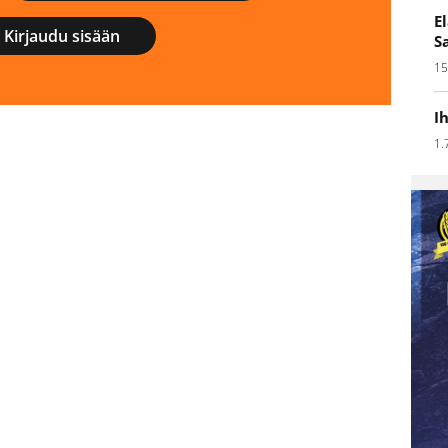
E
Kirjaudu sisään
S
15
I
1.