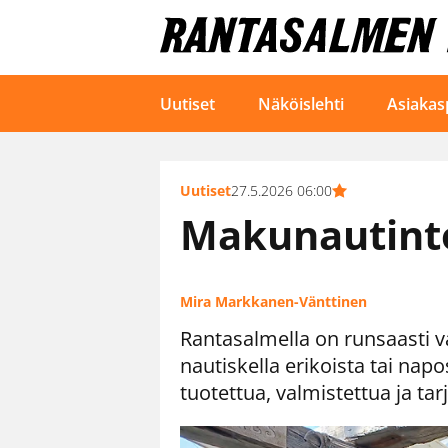
Uutiset
Näköislehti
Asiakas
Uutiset
27.5.2026 06:00
Makunautinto
Mira Markkanen-Vänttinen
Rantasalmella on runsaasti v
nautiskella erikoista tai napo
tuotettua, valmistettua ja tar