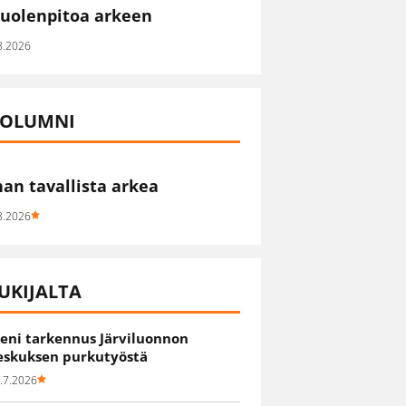
uolenpitoa arkeen
8.2026
OLUMNI
han tavallista arkea
8.2026
UKIJALTA
ieni tarkennus Järviluonnon
eskuksen purkutyöstä
.7.2026