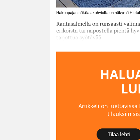
Hakoapajan näköalakahviolta on näkymä Hietal
Rantasalmella on runsaasti valinn
erikoista tai napostella pientä hyv
tarjottua syötävää.
HALUA
LU
Artikkeli on luettavissa
tilauksiin s
Tilaa lehti