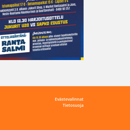
Evästevalinnat
Tietosuoja