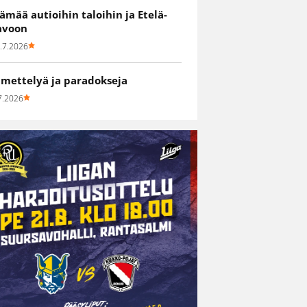
lämää autioihin taloihin ja Etelä-
avoon
.7.2026
hmettelyä ja paradokseja
7.2026