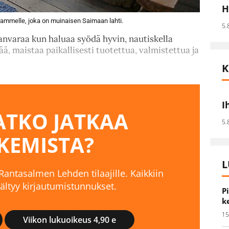
H
ammelle, joka on muinaisen Saimaan lahti.
5.
anvaraa kun haluaa syödä hyvin, nautiskella
ää, maistaa paikallisesti tuotettua, valmistettua ja
K
I
TKO JATKAA
5.
KEMISTA?
L
 Rantasalmen Lehden tilaajille. Kaikkiin
isältyy kirjautumistunnukset.
P
k
15
Viikon lukuoikeus 4,90 e