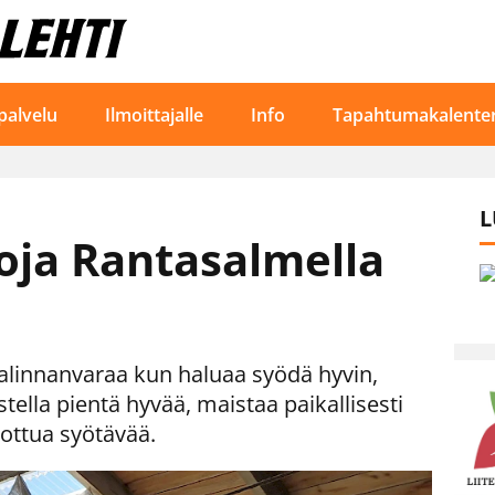
palvelu
Ilmoittajalle
Info
Tapahtumakalenter
L
ja Rantasalmella
alinnanvaraa kun haluaa syödä hyvin,
stella pientä hyvää, maistaa paikallisesti
jottua syötävää.