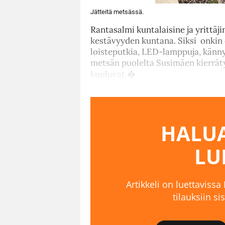
Jätteitä metsässä.
Rantasalmi kuntalaisine ja yrittäj
kestävyyden kuntana. Siksi onkin e
loisteputkia, LED-lamppuja, känny
metsän puolelta Susimäen kierräty
kuuluvat.�
HALUA
LU
Artikkeli on luettavissa
tilauksiin s