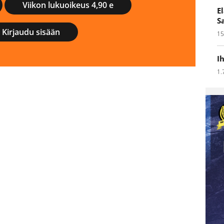
Viikon lukuoikeus 4,90 e
E
S
Kirjaudu sisään
15
I
1.