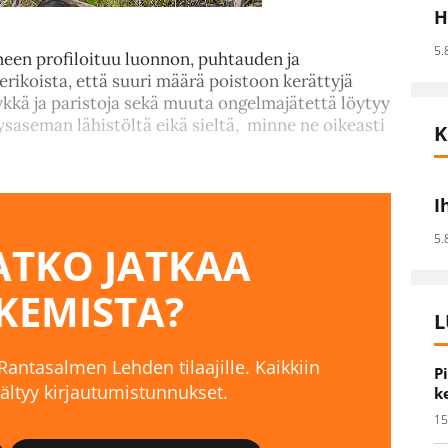
H
5.
ineen profiloituu luonnon, puhtauden ja
rikoista, että suuri määrä poistoon kerättyjä
kkä ja paristoja sekä muuta ongelmajätettä löytyy
saseman lähistöltä eikä sieltä, minne ne oikeasti
K
I
5.
TKO JATKAA
KEMISTA?
L
 Rantasalmen Lehden tilaajille. Kaikkiin
P
isältyy kirjautumistunnukset.
k
15