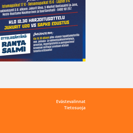
Evästevalinnat
Tietosuoja