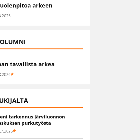
uolenpitoa arkeen
8.2026
OLUMNI
han tavallista arkea
8.2026
UKIJALTA
ieni tarkennus Järviluonnon
eskuksen purkutyöstä
.7.2026