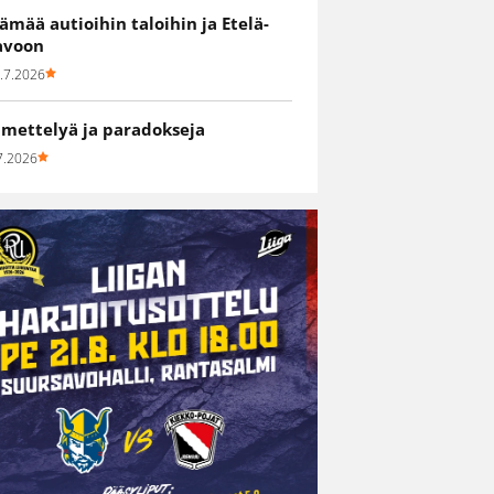
lämää autioihin taloihin ja Etelä-
avoon
.7.2026
hmettelyä ja paradokseja
7.2026