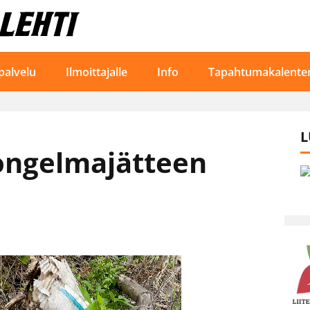
palvelu
Ilmoittajalle
Info
Tapahtumakalenter
L
 ongelmajätteen