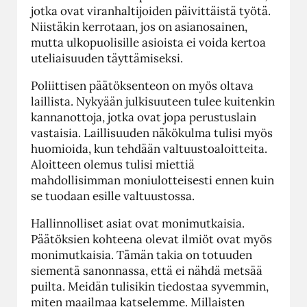
jotka ovat viranhaltijoiden päivittäistä työtä.
Niistäkin kerrotaan, jos on asianosainen,
mutta ulkopuolisille asioista ei voida kertoa
uteliaisuuden täyttämiseksi.
Poliittisen päätöksenteon on myös oltava
laillista. Nykyään julkisuuteen tulee kuitenkin
kannanottoja, jotka ovat jopa perustuslain
vastaisia. Laillisuuden näkökulma tulisi myös
huomioida, kun tehdään valtuustoaloitteita.
Aloitteen olemus tulisi miettiä
mahdollisimman moniulotteisesti ennen kuin
se tuodaan esille valtuustossa.
Hallinnolliset asiat ovat monimutkaisia.
Päätöksien kohteena olevat ilmiöt ovat myös
monimutkaisia. Tämän takia on totuuden
siementä sanonnassa, että ei nähdä metsää
puilta. Meidän tulisikin tiedostaa syvemmin,
miten maailmaa katselemme. Millaisten