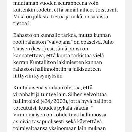
muutaman vuoden seuranneena voin
kuitenkin todeta, että samat aiheet toistuvat.
Mikä on julkista tietoa ja mikä on salaista
tietoa?
Rahasto on kunnalle tärkeä, mutta kunnan
rooli rahaston ”valvojana” on epäselvä. Juho
Tiaisen (kesk.) esittämä ponsi on
kannatettava, että kunta tarkistaa vielä
kerran Kuntaliiton lakimiesten kannan
rahaston hallinnointiin ja julkisuuteen
liittyviin kysymyksiin.
Kuntalaisena voidaan olettaa, että
viranhaltija tuntee lain. Siihen velvoittaa
hallintolaki (434/2003), jotta hyvä hallinto
toteutuisi. Kuudes pykälä säätää: ”
Viranomaisen on kohdeltava hallinnossa
asioivia tasapuolisesti sekä käytettävä
toimivaltaansa yksinomaan lain mukaan