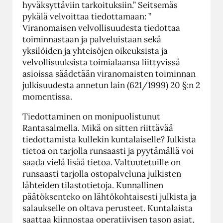
hyväksyttäviin tarkoituksiin.” Seitsemäs
pykälä velvoittaa tiedottamaan: ”
Viranomaisen velvollisuudesta tiedottaa
toiminnastaan ja palveluistaan sekä
yksilöiden ja yhteisöjen oikeuksista ja
velvollisuuksista toimialaansa liittyvissä
asioissa säädetään viranomaisten toiminnan
julkisuudesta annetun lain (621/1999) 20 §:n 2
momentissa.
Tiedottaminen on monipuolistunut
Rantasalmella. Mikä on sitten riittävää
tiedottamista kullekin kuntalaiselle? Julkista
tietoa on tarjolla runsaasti ja pyytämällä voi
saada vielä lisää tietoa. Valtuutetuille on
runsaasti tarjolla ostopalveluna julkisten
lähteiden tilastotietoja. Kunnallinen
päätöksenteko on lähtökohtaisesti julkista ja
salaukselle on oltava perusteet. Kuntalaista
saattaa kiinnostaa operatiivisen tason asiat,