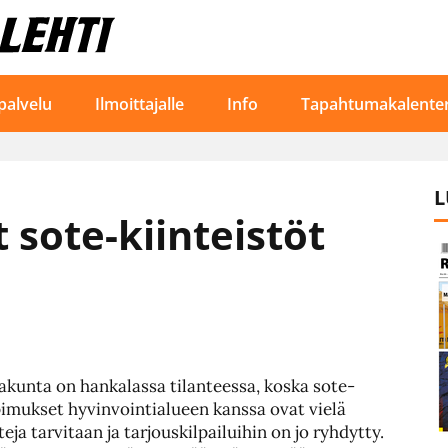
palvelu
Ilmoittajalle
Info
Tapahtumakalenter
L
 sote-kiinteistöt
kunta on hankalassa tilanteessa, koska sote-
pimukset hyvinvointialueen kanssa ovat vielä
ja tarvitaan ja tarjouskilpailuihin on jo ryhdytty.