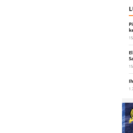
L
P
k
15
E
S
15
I
1.