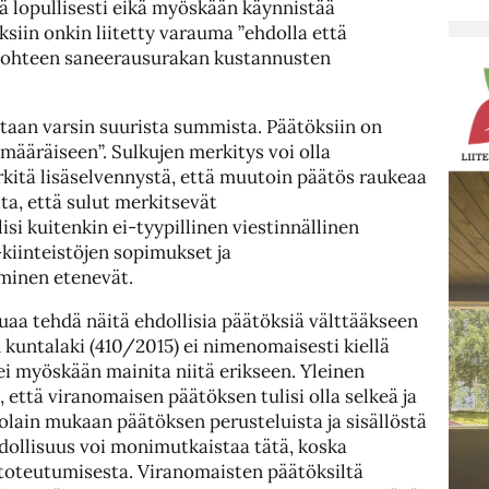
ä lopullisesti eikä myöskään käynnistää
siin onkin liitetty varauma ”ehdolla että
 kohteen saneerausurakan kustannusten
taan varsin suurista summista. Päätöksiin on
imääräiseen”. Sulkujen merkitys voi olla
rkitä lisäselvennystä, että muutoin päätös raukeaa
ta, että sulut merkitsevät
i kuitenkin ei-tyypillinen viestinnällinen
-kiinteistöjen sopimukset ja
minen etenevät.
aa tehdä näitä ehdollisia päätöksiä välttääkseen
untalaki (410/2015) ei nimenomaisesti kiellä
 ei myöskään mainita niitä erikseen. Yleinen
 että viranomaisen päätöksen tulisi olla selkeä ja
lain mukaan päätöksen perusteluista ja sisällöstä
hdollisuus voi monimutkaistaa tätä, koska
 toteutumisesta. Viranomaisten päätöksiltä