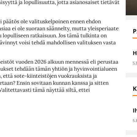
syyttä ja lopullisuutta, jotta asianosaiset tietävät
i päätös ole valituskelpoinen ennen ehdon
asiaa ei ole suoraan säännelty, mutta yleisperiaate
P
lopulliseen ratkaisuun. Jos tämä tulkinta on
hävinnyt voisi tehdä mahdollisen valituksen vasta
H
teistöt vuoden 2026 alkuun mennessä eli perustaa
5.
pimukset tehdään tämän yhtiön ja hyvinvointialueen
, että sote-kiinteistöjen vuokrauksista ja
taan? Ensin sovitaan kunnan kanssa ja sitten
K
litettavasti tämä näyttää siltä, ettei
I
5.