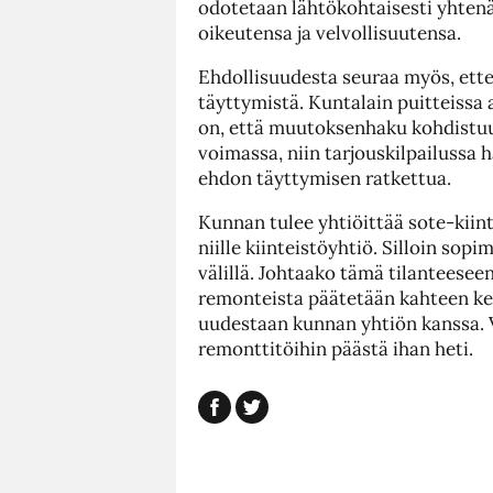
odotetaan lähtökohtaisesti yhtenäi
oikeutensa ja velvollisuutensa.
Ehdollisuudesta seuraa myös, ette
täyttymistä. Kuntalain puitteissa 
on, että muutoksenhaku kohdistuu 
voimassa, niin tarjouskilpailussa 
ehdon täyttymisen ratkettua.
Kunnan tulee yhtiöittää sote-kiin
niille kiinteistöyhtiö. Silloin so
välillä. Johtaako tämä tilanteeseen
remonteista päätetään kahteen ker
uudestaan kunnan yhtiön kanssa. Va
remonttitöihin päästä ihan heti.