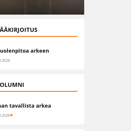
ÄÄKIRJOITUS
uolenpitoa arkeen
8.2026
OLUMNI
han tavallista arkea
8.2026