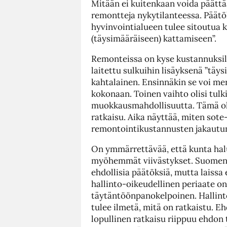
Mitään ei kuitenkaan voida päättä
remontteja nykytilanteessa. Päätök
hyvinvointialueen tulee sitoutua
(täysimääräiseen) kattamiseen”.
Remonteissa on kyse kustannuksil
laitettu sulkuihin lisäyksenä ”täys
kahtalainen. Ensinnäkin se voi me
kokonaan. Toinen vaihto olisi tulki
muokkausmahdollisuutta. Tämä olis
ratkaisu. Aika näyttää, miten sote
remontointikustannusten jakautu
On ymmärrettävää, että kunta halu
myöhemmät viivästykset. Suomen k
ehdollisia päätöksiä, mutta laissa
hallinto-oikeudellinen periaate on,
täytäntöönpanokelpoinen. Hallinto
tulee ilmetä, mitä on ratkaistu. E
lopullinen ratkaisu riippuu ehdon