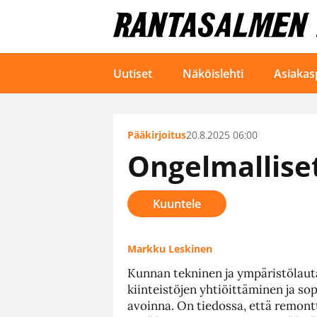
Uutiset
Näköislehti
Asiakas
Pääkirjoitus
20.8.2025 06:00
Ongelmalliset
Kuuntele
Markku Leskinen
Kunnan tekninen ja ympäristölauta
kiinteistöjen yhtiöittäminen ja so
avoinna. On tiedossa, että remontte