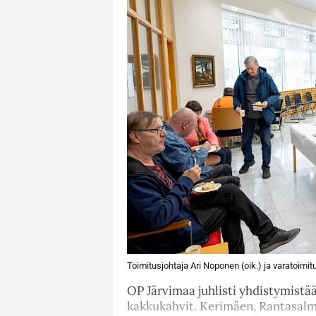
Toimitusjohtaja Ari Noponen (oik.) ja varatoimit
OP Järvimaa juhlisti yhdistymistä
kakkukahvit. Kerimäen, Rantasalme