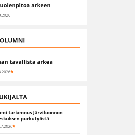
uolenpitoa arkeen
8.2026
OLUMNI
han tavallista arkea
8.2026
UKIJALTA
ieni tarkennus Järviluonnon
eskuksen purkutyöstä
.7.2026