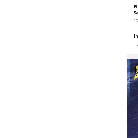
E
S
15
I
1.