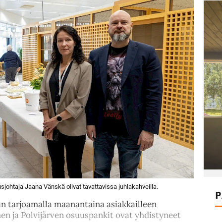
usjohtaja Jaana Vänskä olivat tavattavissa juhlakahveilla.
P
än tarjoamalla maanantaina asiakkailleen
n ja Polvijärven osuuspankit ovat yhdistyneet