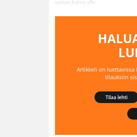
saman katon alle.
HALUA
LU
Artikkeli on luettavissa
tilauksiin s
Tilaa lehti