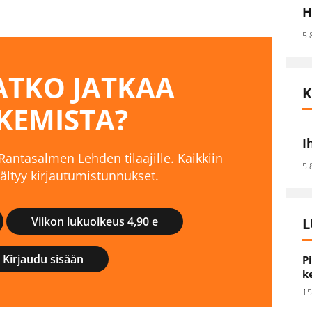
H
5.
TKO JATKAA
K
KEMISTA?
I
 Rantasalmen Lehden tilaajille. Kaikkiin
5.
isältyy kirjautumistunnukset.
Viikon lukuoikeus 4,90 e
L
Kirjaudu sisään
P
k
15