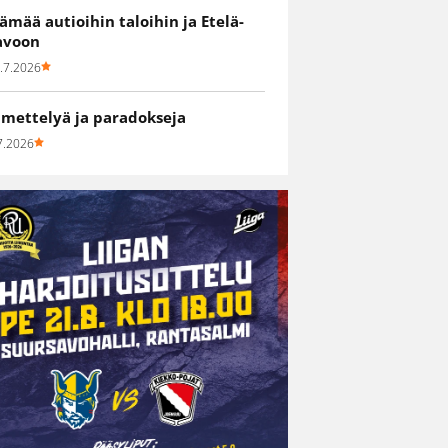
lämää autioihin taloihin ja Etelä-
avoon
.7.2026
hmettelyä ja paradokseja
7.2026