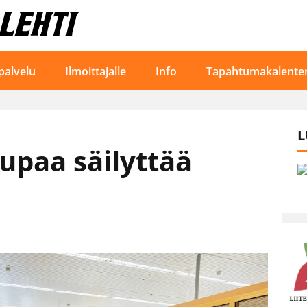
palvelu
Ilmoittajalle
Info
Tapahtumakalenter
L
upaa säilyttää