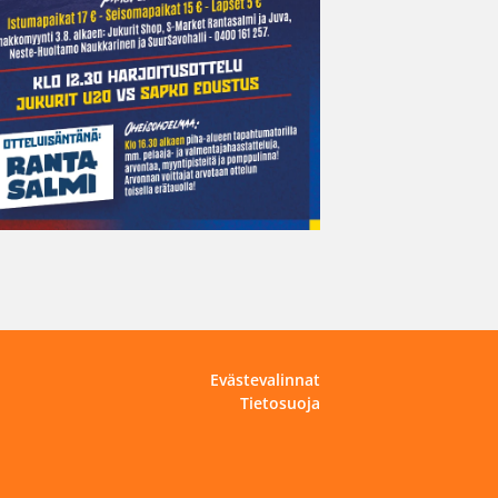
Evästevalinnat
Tietosuoja