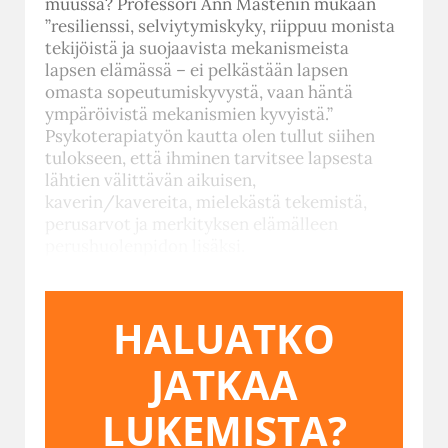
muussa? Professori Ann Mastenin mukaan
”resilienssi, selviytymiskyky, riippuu monista
tekijöistä ja suojaavista mekanismeista
lapsen elämässä – ei pelkästään lapsen
omasta sopeutumiskyvystä, vaan häntä
ympäröivistä mekanismien kyvyistä.”
Psykoterapiatyön kautta olen tullut siihen
tulokseen, että ihminen tarvitsee lapsesta
lähtien välittävän aikuisen,
kaverin/kavereita, mielekästä tekemistä,
perusarvot ja merkityksen elämälleen
perushuolenpidon lisäksi.
HALUATKO
JATKAA
LUKEMISTA?