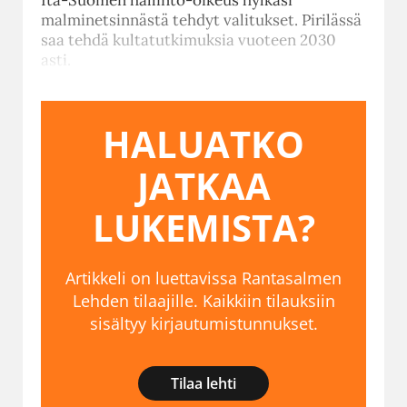
malminetsinnästä tehdyt valitukset. Pirilässä
saa tehdä kultatutkimuksia vuoteen 2030
asti.
HALUATKO
JATKAA
LUKEMISTA?
Artikkeli on luettavissa Rantasalmen
Lehden tilaajille. Kaikkiin tilauksiin
sisältyy kirjautumistunnukset.
Tilaa lehti