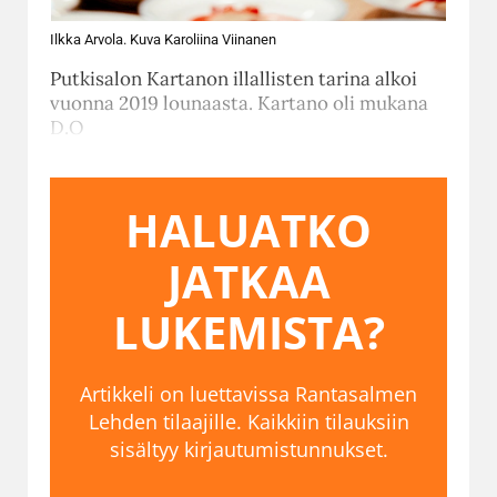
Ilkka Arvola. Kuva Karoliina Viinanen
Putkisalon Kartanon illallisten tarina alkoi
vuonna 2019 lounaasta. Kartano oli mukana
D.O
HALUATKO
JATKAA
LUKEMISTA?
Artikkeli on luettavissa Rantasalmen
Lehden tilaajille. Kaikkiin tilauksiin
sisältyy kirjautumistunnukset.