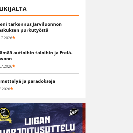
UKIJALTA
ieni tarkennus Järviluonnon
eskuksen purkutyöstä
.7.2026
lämää autioihin taloihin ja Etelä-
avoon
.7.2026
hmettelyä ja paradokseja
7.2026