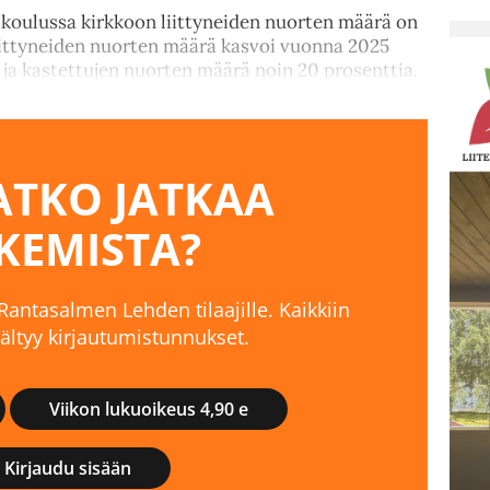
koulussa kirkkoon liittyneiden nuorten määrä on
liittyneiden nuorten määrä kasvoi vuonna 2025
 ja kastettujen nuorten määrä noin 20 prosenttia.
TKO JATKAA
KEMISTA?
 Rantasalmen Lehden tilaajille. Kaikkiin
isältyy kirjautumistunnukset.
Viikon lukuoikeus 4,90 e
Kirjaudu sisään