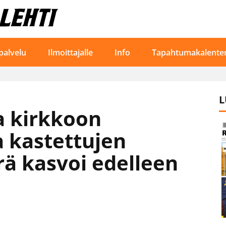
palvelu
Ilmoittajalle
Info
Tapahtumakalenter
L
a kirkkoon
ja kastettujen
ä kasvoi edelleen