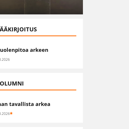
ÄÄKIRJOITUS
uolenpitoa arkeen
8.2026
OLUMNI
han tavallista arkea
8.2026