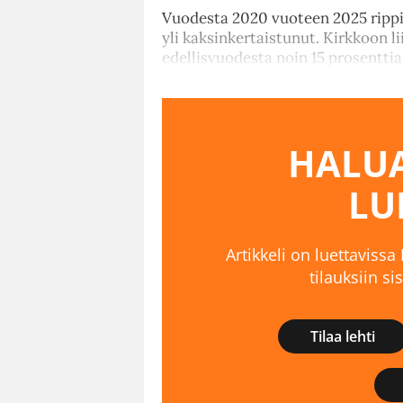
Vuodesta 2020 vuoteen 2025 rippi
yli kaksinkertaistunut. Kirkkoon 
edellisvuodesta noin 15 prosenttia
HALUA
LU
Artikkeli on luettavissa
tilauksiin s
Tilaa lehti