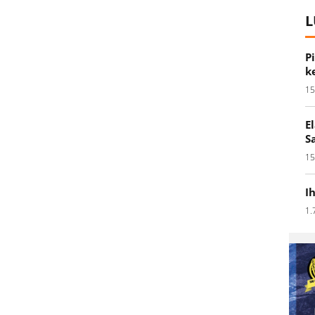
L
P
k
15
E
S
15
I
1.