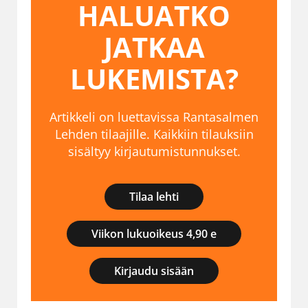
HALUATKO
JATKAA
LUKEMISTA?
Artikkeli on luettavissa Rantasalmen
Lehden tilaajille. Kaikkiin tilauksiin
sisältyy kirjautumistunnukset.
Tilaa lehti
Viikon lukuoikeus 4,90 e
Kirjaudu sisään