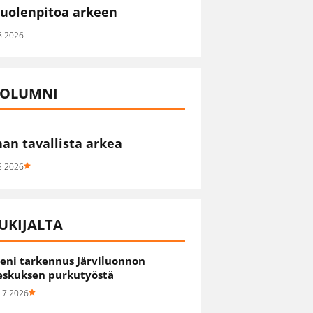
uolenpitoa arkeen
8.2026
OLUMNI
han tavallista arkea
8.2026
UKIJALTA
ieni tarkennus Järviluonnon
eskuksen purkutyöstä
.7.2026