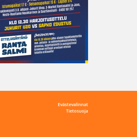
Evästevalinnat
Tietosuoja