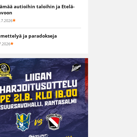
lämää autioihin taloihin ja Etelä-
avoon
.7.2026
hmettelyä ja paradokseja
7.2026