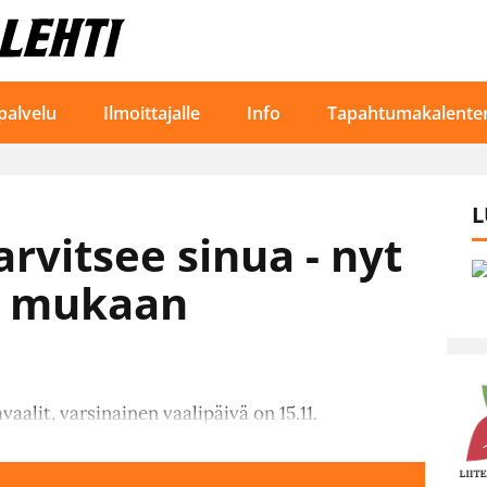
palvelu
Ilmoittajalle
Info
Tapahtumakalenter
L
rvitsee sinua - nyt
a mukaan
alit, varsinainen vaalipäivä on 15.11.