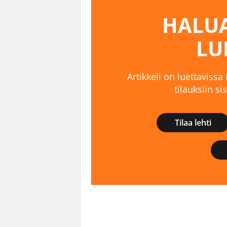
HALUA
LU
Artikkeli on luettavissa
tilauksiin s
Tilaa lehti