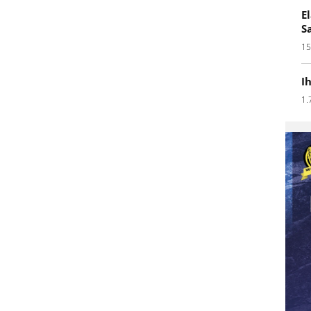
E
S
15
I
1.