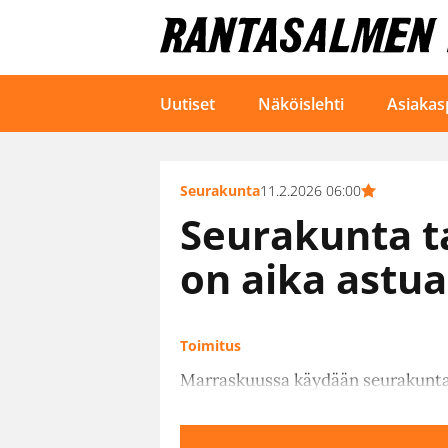
Uutiset
Näköislehti
Asiakas
Seurakunta
11.2.2026 06:00
Seurakunta ta
on aika astu
Toimitus
Marraskuussa käydään seurakuntava