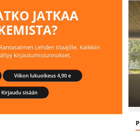
TKO JATKAA
KEMISTA?
 Rantasalmen Lehden tilaajille. Kaikkiin
isältyy kirjautumistunnukset.
Viikon lukuoikeus 4,90 e
Kirjaudu sisään
P