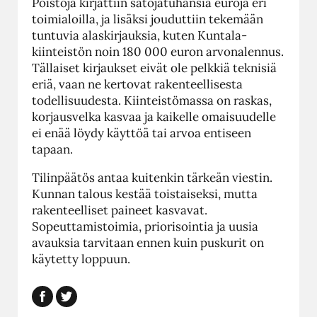
Poistoja kirjattiin satojatuhansia euroja eri
toimialoilla, ja lisäksi jouduttiin tekemään
tuntuvia alaskirjauksia, kuten Kuntala-
kiinteistön noin 180 000 euron arvonalennus.
Tällaiset kirjaukset eivät ole pelkkiä teknisiä
eriä, vaan ne kertovat rakenteellisesta
todellisuudesta. Kiinteistömassa on raskas,
korjausvelka kasvaa ja kaikelle omaisuudelle
ei enää löydy käyttöä tai arvoa entiseen
tapaan.
Tilinpäätös antaa kuitenkin tärkeän viestin.
Kunnan talous kestää toistaiseksi, mutta
rakenteelliset paineet kasvavat.
Sopeuttamistoimia, prio­risointia ja uusia
avauksia tarvitaan ennen kuin puskurit on
käytetty loppuun.