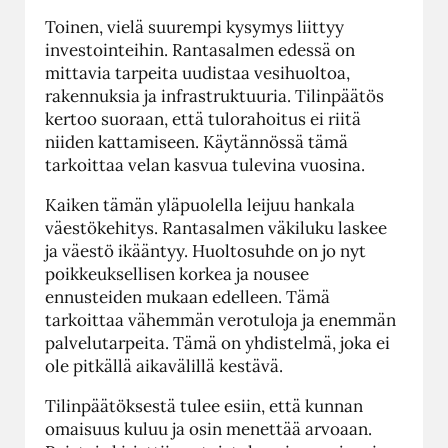
Toinen, vielä suurempi kysymys liittyy
investointeihin. Rantasalmen edessä on
mittavia tarpeita uudistaa vesihuoltoa,
rakennuksia ja infrastruktuuria. Tilinpäätös
kertoo suoraan, että tulorahoitus ei riitä
niiden kattamiseen. Käytännössä tämä
tarkoittaa velan kasvua tulevina vuosina.
Kaiken tämän yläpuolella leijuu hankala
väestökehitys. Rantasalmen väkiluku laskee
ja väestö ikääntyy. Huoltosuhde on jo nyt
poikkeuksellisen korkea ja nousee
ennusteiden mukaan edelleen. Tämä
tarkoittaa vähemmän verotuloja ja enemmän
palvelutarpeita. Tämä on yhdistelmä, joka ei
ole pitkällä aikavälillä kestävä.
Tilinpäätöksestä tulee esiin, että kunnan
omaisuus kuluu ja osin menettää arvoaan.