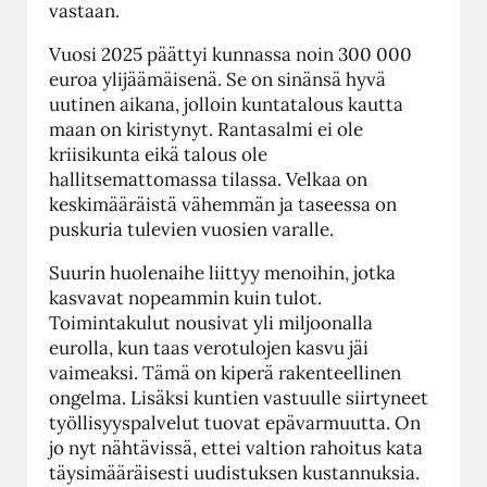
vastaan.
Vuosi 2025 päättyi kunnassa noin 300 000
euroa ylijäämäisenä. Se on sinänsä hyvä
uutinen aikana, jolloin kuntatalous kautta
maan on kiristynyt. Rantasalmi ei ole
kriisikunta eikä talous ole
hallitsemattomassa tilassa. Velkaa on
keskimääräistä vähemmän ja taseessa on
puskuria tulevien vuosien varalle.
Suurin huolenaihe liittyy menoihin, jotka
kasvavat nopeammin kuin tulot.
Toimintakulut nousivat yli miljoonalla
eurolla, kun taas verotulojen kasvu jäi
vaimeaksi. Tämä on kiperä rakenteellinen
ongelma. Lisäksi kuntien vastuulle siirtyneet
työllisyyspalvelut tuovat epävarmuutta. On
jo nyt nähtävissä, ettei valtion rahoitus kata
täysimääräisesti uudistuksen kustannuksia.