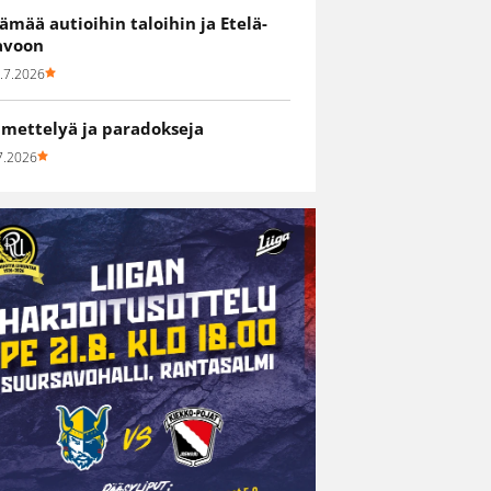
lämää autioihin taloihin ja Etelä-
avoon
.7.2026
hmettelyä ja paradokseja
7.2026