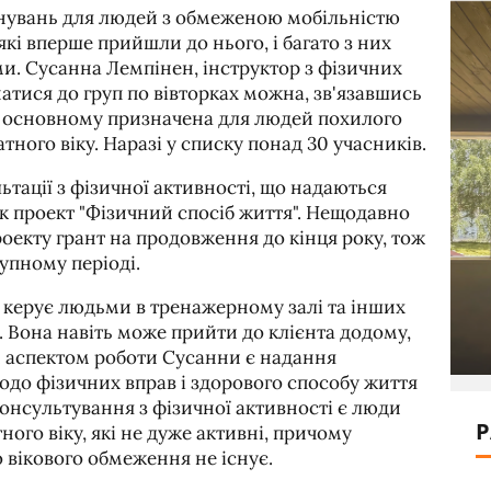
енувань для людей з обмеженою мобільністю
кі вперше прийшли до нього, і багато з них
ми. Сусанна Лемпінен, інструктор з фізичних
атися до груп по вівторках можна, зв'язавшись
 в основному призначена для людей похилого
атного віку. Наразі у списку понад 30 учасників.
тації з фізичної активності, що надаються
к проект "Фізичний спосіб життя". Нещодавно
оекту грант на продовження до кінця року, тож
упному періоді.
 керує людьми в тренажерному залі та інших
". Вона навіть може прийти до клієнта додому,
м аспектом роботи Сусанни є надання
до фізичних вправ і здорового способу життя
консультування з фізичної активності є люди
P
ного віку, які не дуже активні, причому
вікового обмеження не існує.