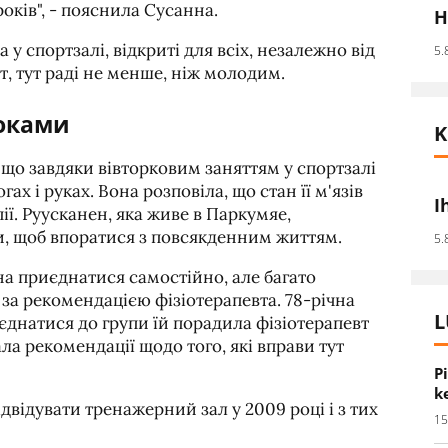
років", - пояснила Сусанна.
H
 у спортзалі, відкриті для всіх, незалежно від
5.
т, тут раді не менше, ніж молодим.
оками
K
 що завдяки вівторковим заняттям у спортзалі
ах і руках. Вона розповіла, що стан її м'язів
I
ії. Руусканен, яка живе в Паркумяе,
ги, щоб впоратися з повсякденним життям.
5.
а приєднатися самостійно, але багато
 за рекомендацією фізіотерапевта. 78-річна
L
єднатися до групи їй порадила фізіотерапевт
ла рекомендації щодо того, які вправи тут
P
k
двідувати тренажерний зал у 2009 році і з тих
15