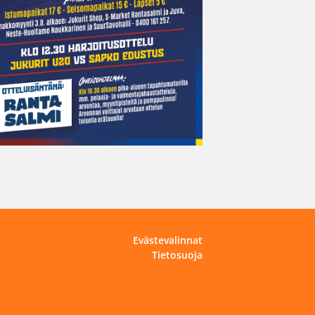
Evästevalinnat
Tietosuoja