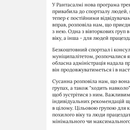
У Рантасалмі нова програма тр
привабила до спортзалу людей, я
тепер є постійними відвідувача
вправ, розповіла нам, що приєдн
з нею. Одна з вівторкових груп
віку, а інша - для людей працезд
Безкоштовний спортзал і консуль
муніципалітетом, розпочалися я
обласна адміністрація надала пр
він продовжуватиметься і в наст
Сусанна розповіла нам, що вона
групах, а також "ходить навколо
щоб зустрітися з ним. Важливи
індивідуальних рекомендацій що
в цілому. Цільовою групою для 
похилого віку та люди працездат
мінімального чи максимального 