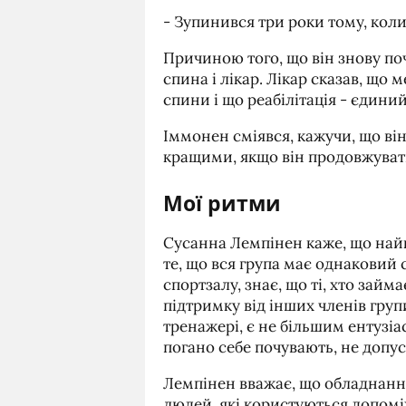
- Зупинився три роки тому, коли 
Причиною того, що він знову поч
спина і лікар. Лікар сказав, що
спини і що реабілітація - єдини
Іммонен сміявся, кажучи, що він
кращими, якщо він продовжуват
Мої ритми
Сусанна Лемпінен каже, що найкр
те, що вся група має однаковий 
спортзалу, знає, що ті, хто займ
підтримку від інших членів груп
тренажері, є не більшим ентузіа
погано себе почувають, не допус
Лемпінен вважає, що обладнання
людей, які користуються допом