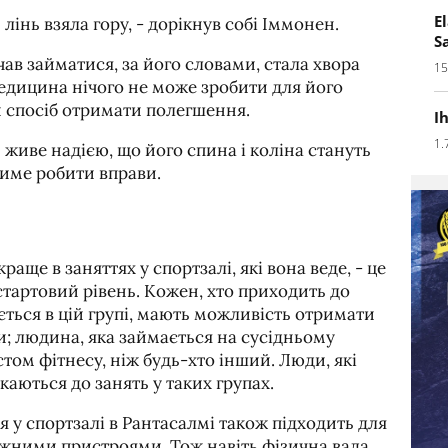
E
лінь взяла гору, - дорікнув собі Іммонен.
S
ав займатися, за його словами, стала хвора
15
 медицина нічого не може зробити для його
й спосіб отримати полегшення.
I
1.
 живе надією, що його спина і коліна стануть
име робити вправи.
аще в заняттях у спортзалі, які вона веде, - це
стартовий рівень. Кожен, хто приходить до
ається в цій групі, мають можливість отримати
и; людина, яка займається на сусідньому
стом фітнесу, ніж будь-хто інший. Люди, які
каються до занять у таких групах.
 у спортзалі в Рантасалмі також підходить для
іжними пристроями. Тож навіть фізична вада