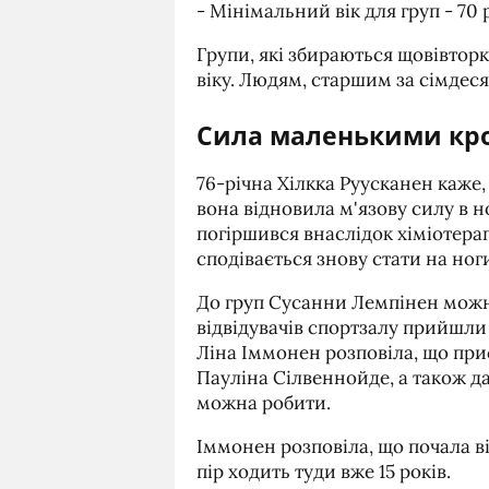
- Мінімальний вік для груп - 70 
Групи, які збираються щовівторка
віку. Людям, старшим за сімдеся
Сила маленькими кр
76-річна Хілкка Руусканен каже,
вона відновила м'язову силу в ног
погіршився внаслідок хіміотерап
сподівається знову стати на но
До груп Сусанни Лемпінен можн
відвідувачів спортзалу прийшли
Ліна Іммонен розповіла, що при
Пауліна Сілвеннойде, а також да
можна робити.
Іммонен розповіла, що почала ві
пір ходить туди вже 15 років.