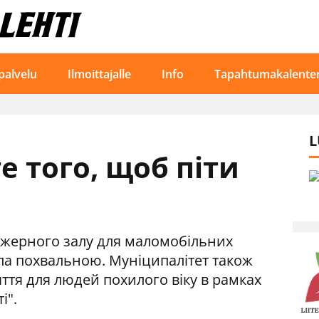
palvelu
Ilmoittajalle
Info
Tapahtumakalenter
L
е того, щоб піти
нажерного залу для маломобільних
ула похвальною. Муніципалітет також
ття для людей похилого віку в рамках
і".