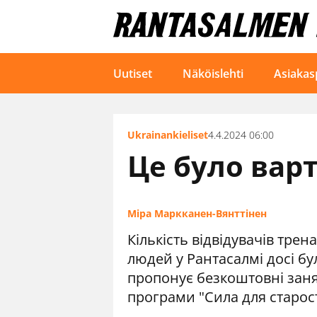
Uutiset
Näköislehti
Asiakas
Ukrainankieliset
4.4.2024 06:00
Це було варт
Міра Маркканен-Вянттінен
Кількість відвідувачів тре
людей у Рантасалмі досі б
пропонує безкоштовні заня
програми "Сила для старост