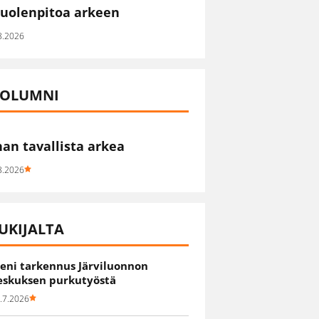
uolenpitoa arkeen
8.2026
OLUMNI
han tavallista arkea
8.2026
UKIJALTA
ieni tarkennus Järviluonnon
eskuksen purkutyöstä
.7.2026