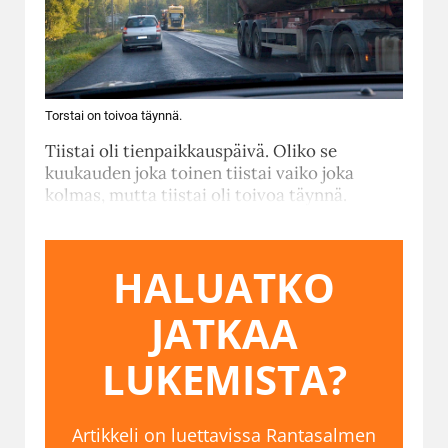
Torstai on toivoa täynnä.
Tiistai oli tienpaikkauspäivä. Oliko se
kuukauden joka toinen tiistai vaiko joka
kolmas, mutta tiistai oli toivoa täynnä.
HALUATKO
JATKAA
LUKEMISTA?
Artikkeli on luettavissa Rantasalmen