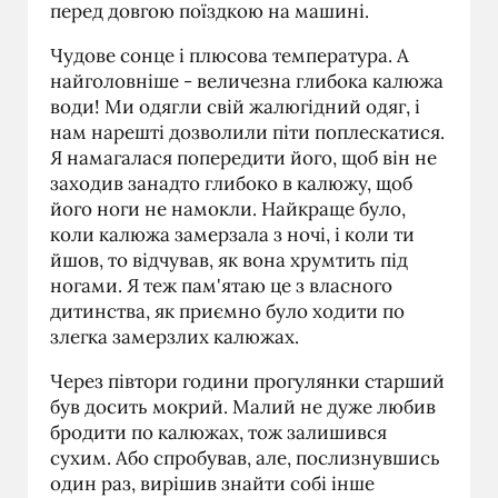
перед довгою поїздкою на машині.
Чудове сонце і плюсова температура. А
найголовніше - величезна глибока калюжа
води! Ми одягли свій жалюгідний одяг, і
нам нарешті дозволили піти поплескатися.
Я намагалася попередити його, щоб він не
заходив занадто глибоко в калюжу, щоб
його ноги не намокли. Найкраще було,
коли калюжа замерзала з ночі, і коли ти
йшов, то відчував, як вона хрумтить під
ногами. Я теж пам'ятаю це з власного
дитинства, як приємно було ходити по
злегка замерзлих калюжах.
Через півтори години прогулянки старший
був досить мокрий. Малий не дуже любив
бродити по калюжах, тож залишився
сухим. Або спробував, але, послизнувшись
один раз, вирішив знайти собі інше