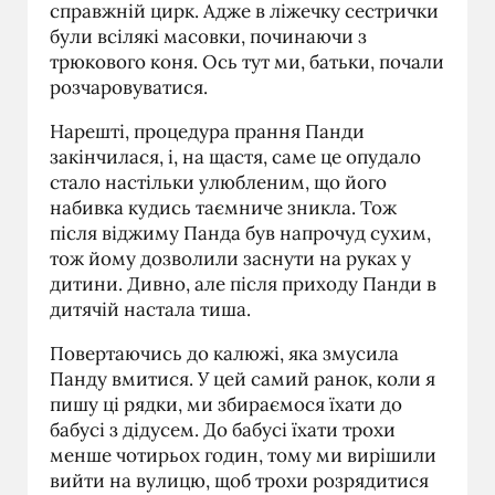
справжній цирк. Адже в ліжечку сестрички
були всілякі масовки, починаючи з
трюкового коня. Ось тут ми, батьки, почали
розчаровуватися.
Нарешті, процедура прання Панди
закінчилася, і, на щастя, саме це опудало
стало настільки улюбленим, що його
набивка кудись таємниче зникла. Тож
після віджиму Панда був напрочуд сухим,
тож йому дозволили заснути на руках у
дитини. Дивно, але після приходу Панди в
дитячій настала тиша.
Повертаючись до калюжі, яка змусила
Панду вмитися. У цей самий ранок, коли я
пишу ці рядки, ми збираємося їхати до
бабусі з дідусем. До бабусі їхати трохи
менше чотирьох годин, тому ми вирішили
вийти на вулицю, щоб трохи розрядитися