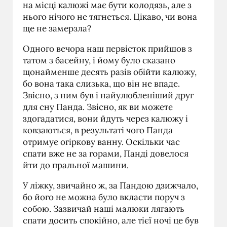
на місці калюжі має бути колодязь, але з
нього нічого не тягнеться. Цікаво, чи вона
ще не замерзла?
Одного вечора наш первісток прийшов з
татом з басейну, і йому було сказано
щонайменше десять разів обійти калюжу,
бо вона така слизька, що він не впаде.
Звісно, з ним був і найулюбленіший друг
для сну Панда. Звісно, як ви можете
здогадатися, вони йдуть через калюжу і
ковзаються, в результаті чого Панда
отримує огіркову ванну. Оскільки час
спати вже не за горами, Панді довелося
йти до пральної машини.
У ліжку, звичайно ж, за Пандою дзижчало,
бо його не можна було вкласти поруч з
собою. Зазвичай наші малюки лягають
спати досить спокійно, але тієї ночі це був