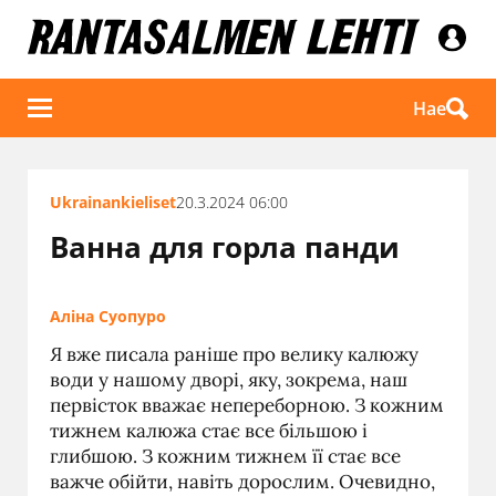
Hae
Ukrainankieliset
20.3.2024 06:00
Ванна для горла панди
Аліна Суопуро
Я вже писала раніше про велику калюжу
води у нашому дворі, яку, зокрема, наш
первісток вважає непереборною. З кожним
тижнем калюжа стає все більшою і
глибшою. З кожним тижнем її стає все
важче обійти, навіть дорослим. Очевидно,