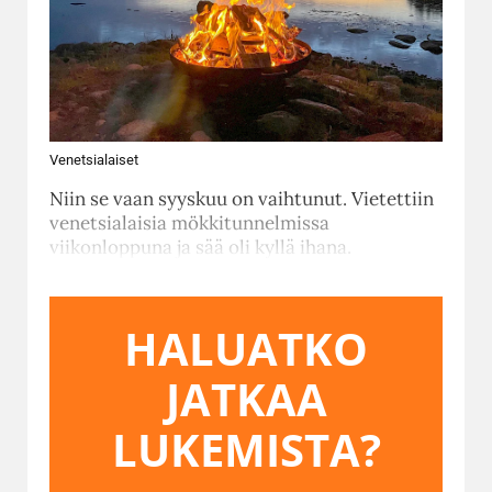
Venetsialaiset
Niin se vaan syyskuu on vaihtunut. Vietettiin
venetsialaisia mökkitunnelmissa
viikonloppuna ja sää oli kyllä ihana.
HALUATKO
JATKAA
LUKEMISTA?