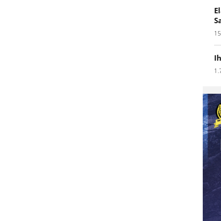
E
S
15
I
1.