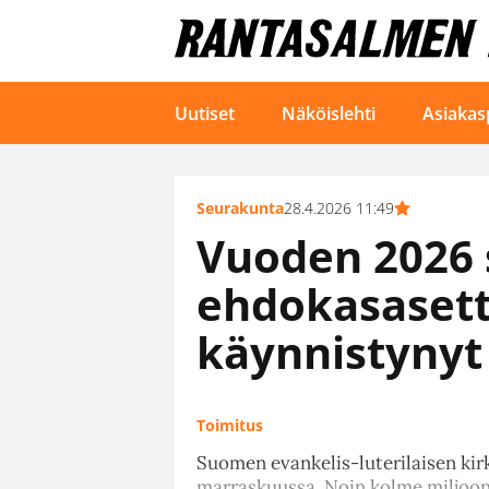
Uutiset
Näköislehti
Asiakas
Seurakunta
28.4.2026 11:49
Vuoden 2026 
ehdokasasett
käynnistynyt
Toimitus
Suomen evankelis-luterilaisen kir
marraskuussa. Noin kolme miljoon