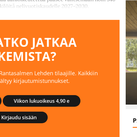
ilöitä nelivuotiskaudelle 2027–2030.
TKO JATKAA
KEMISTA?
 Rantasalmen Lehden tilaajille. Kaikkiin
isältyy kirjautumistunnukset.
Viikon lukuoikeus 4,90 e
Kirjaudu sisään
P