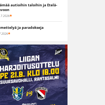
lämää autioihin taloihin ja Etelä-
avoon
.7.2026
hmettelyä ja paradokseja
7.2026