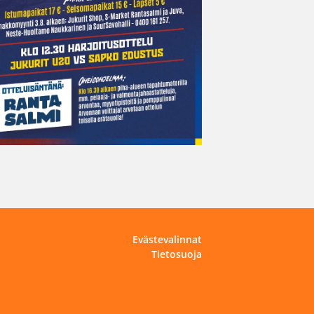
Evästevalinnat
Tietosuoja