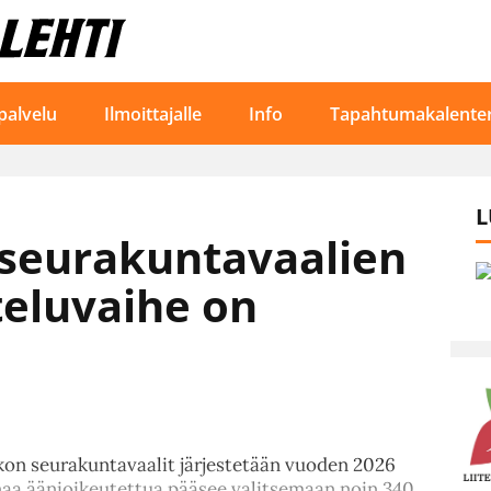
palvelu
Ilmoittajalle
Info
Tapahtumakalenter
L
seurakuntavaalien
eluvaihe on
kon seurakuntavaalit järjestetään vuoden 2026
aa äänioikeutettua pääsee valitsemaan noin 340