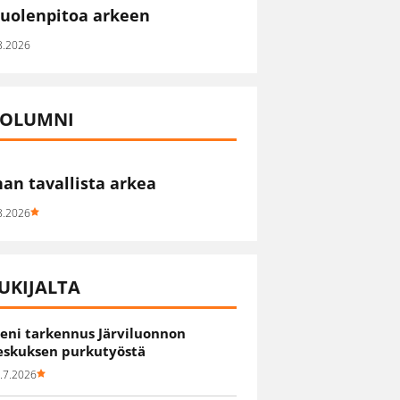
uolenpitoa arkeen
8.2026
OLUMNI
han tavallista arkea
8.2026
UKIJALTA
ieni tarkennus Järviluonnon
eskuksen purkutyöstä
.7.2026