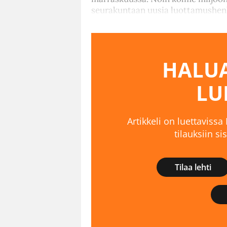
seurakuntaan uusia luottamushenk
HALUA
LU
Artikkeli on luettavissa
tilauksiin s
Tilaa lehti