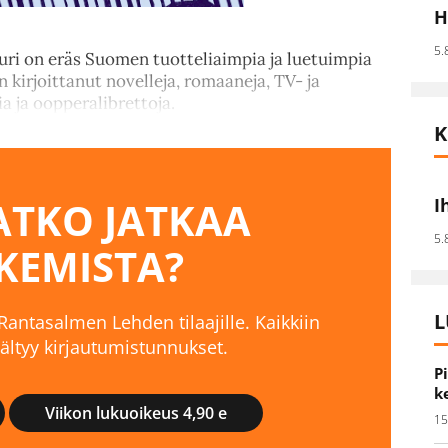
H
5.
uri on eräs Suomen tuotteliaimpia ja luetuimpia
on kirjoittanut novelleja, romaaneja, TV- ja
a ja oopperalibrettoja.
K
TKO JATKAA
I
5.
KEMISTA?
L
 Rantasalmen Lehden tilaajille. Kaikkiin
isältyy kirjautumistunnukset.
P
k
Viikon lukuoikeus 4,90 e
15