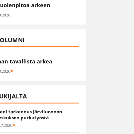
uolenpitoa arkeen
8.2026
OLUMNI
han tavallista arkea
8.2026
UKIJALTA
ieni tarkennus Järviluonnon
eskuksen purkutyöstä
.7.2026