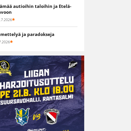
lämää autioihin taloihin ja Etelä-
avoon
.7.2026
hmettelyä ja paradokseja
7.2026