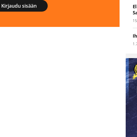
Kirjaudu sisään
E
S
15
I
1.