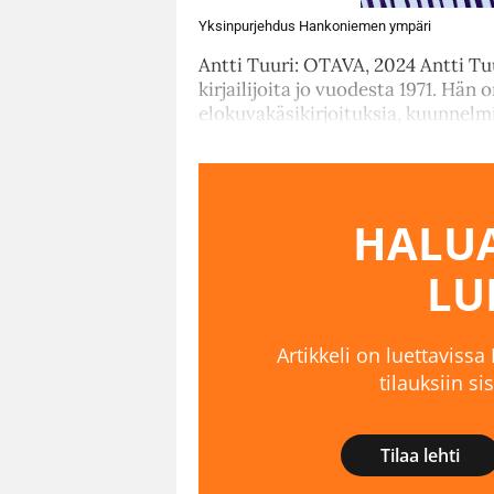
Yksinpurjehdus Hankoniemen ympäri
Antti Tuuri: OTAVA, 2024 Antti Tu
kirjailijoita jo vuodesta 1971. Hän 
elokuvakäsikirjoituksia, kuunnelmi
HALUA
LU
Artikkeli on luettavissa
tilauksiin s
Tilaa lehti