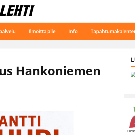
palvelu
Ilmoittajalle
Info
Tapahtumakalenter
L
dus Hankoniemen