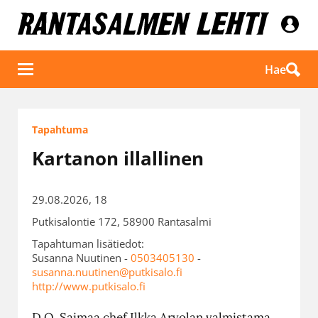
Hae
Tapahtuma
Kartanon illallinen
29.08.2026, 18
Putkisalontie 172, 58900 Rantasalmi
Tapahtuman lisätiedot:
Susanna Nuutinen -
0503405130
-
susanna.nuutinen@putkisalo.fi
http://www.putkisalo.fi
D.O. Saimaa chef Ilkka Arvolan valmistama