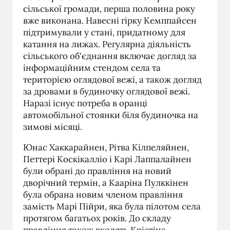
сільської громади, перша половина року
вже виконана. Навесні гірку Кемппайсен
підтримували у стані, придатному для
катання на лижах. Регулярна діяльність
сільського об'єднання включає догляд за
інформаційним стендом села та
територією оглядової вежі, а також догляд
за дровами в будиночку оглядової вежі.
Наразі існує потреба в оранці
автомобільної стоянки біля будиночка на
зимові місяці.
Юнас Хаккарайнен, Рітва Кілпеляйнен,
Петтері Коскікалліо і Карі Лаппалайнен
були обрані до правління на новий
дворічний термін, а Кааріна Пулккінен
була обрана новим членом правління
замість Марі Пійри, яка була пілотом села
протягом багатьох років. До складу
правління також входять Крістіна