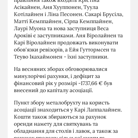
Асікайнен, Аня Хууппонен, Туула
Котілайнен і Ліна Песонен. Сакарі Брусіла,
Матті Кемппайнен, Сірпа Кемппайнен,
Лаурі Муона та нова заступниця Веса
Ароківі є заступниками. Аня Віролайнен та
Карі Віролайнен продовжать виконувати
обов'язки ревізорів, а Ейя Гуттормсен та
Теуво Ікахаймонен - їхні заступники.
На весняних зборах обговорювалися
минулорічні рахунки, і дефіцит за
фінансовий рік у розмірі -1737,66 € був
внесений до капіталу асоціації.
Пункт збору металобрухту на користь
асоціації знаходиться у Карі Лаппалайнен.
Кошти також збираються за рахунок
оренди намету для святкувань та
обладнання для столів і лавок, а також за
рахунок продажу сільської книги та